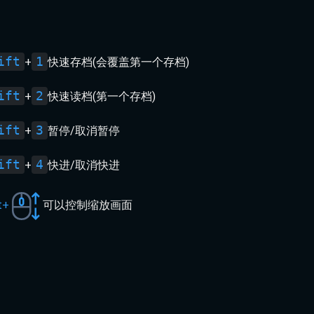
ift
1
+
快速存档(会覆盖第一个存档)
ift
2
+
快速读档(第一个存档)
ift
3
+
暂停/取消暂停
ift
4
+
快进/取消快进
t+
可以控制缩放画面