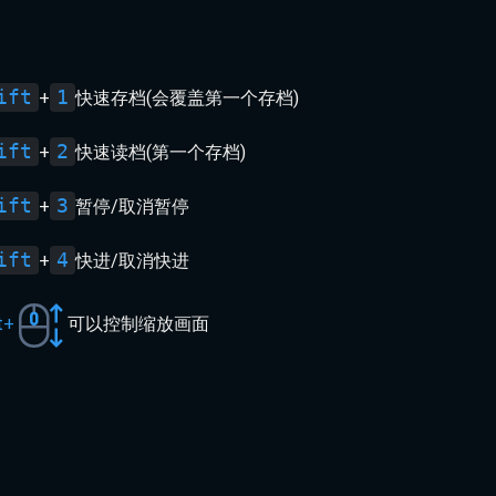
ift
1
+
快速存档(会覆盖第一个存档)
ift
2
+
快速读档(第一个存档)
ift
3
+
暂停/取消暂停
ift
4
+
快进/取消快进
t+
可以控制缩放画面