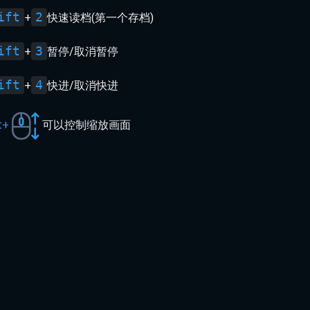
ift
2
+
快速读档(第一个存档)
ift
3
+
暂停/取消暂停
ift
4
+
快进/取消快进
t+
可以控制缩放画面