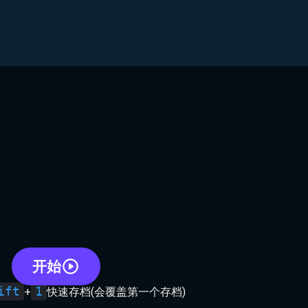
开始
ift
1
+
快速存档(会覆盖第一个存档)