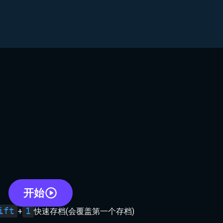
开始
ift
1
+
快速存档(会覆盖第一个存档)