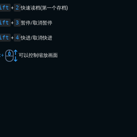
ift
2
+
快速读档(第一个存档)
ift
3
+
暂停/取消暂停
ift
4
+
快进/取消快进
t+
可以控制缩放画面