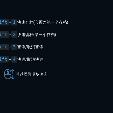
ift
1
+
快速存档(会覆盖第一个存档)
ift
2
+
快速读档(第一个存档)
ift
3
+
暂停/取消暂停
ift
4
+
快进/取消快进
t+
可以控制缩放画面