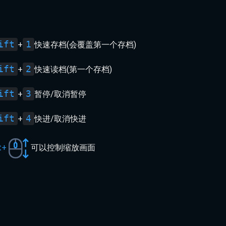
ift
1
+
快速存档(会覆盖第一个存档)
ift
2
+
快速读档(第一个存档)
ift
3
+
暂停/取消暂停
ift
4
+
快进/取消快进
t+
可以控制缩放画面