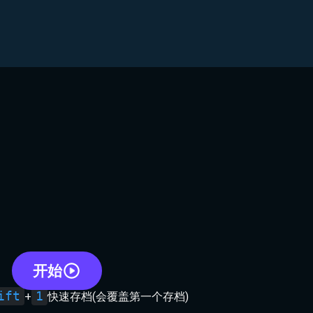
开始
ift
1
+
快速存档(会覆盖第一个存档)