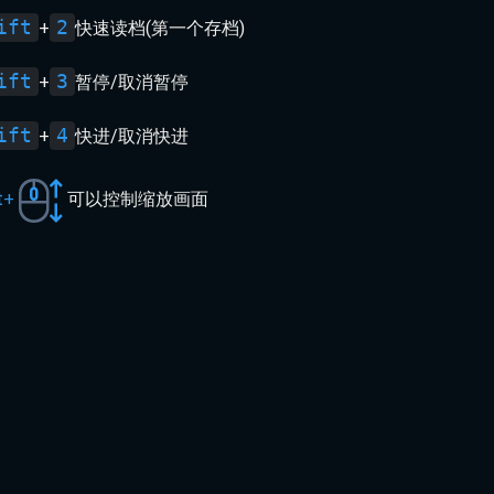
ift
2
+
快速读档(第一个存档)
ift
3
+
暂停/取消暂停
ift
4
+
快进/取消快进
t+
可以控制缩放画面