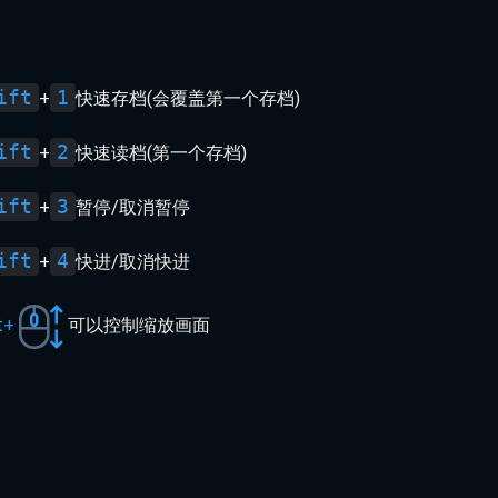
ift
1
+
快速存档(会覆盖第一个存档)
ift
2
+
快速读档(第一个存档)
ift
3
+
暂停/取消暂停
ift
4
+
快进/取消快进
t+
可以控制缩放画面