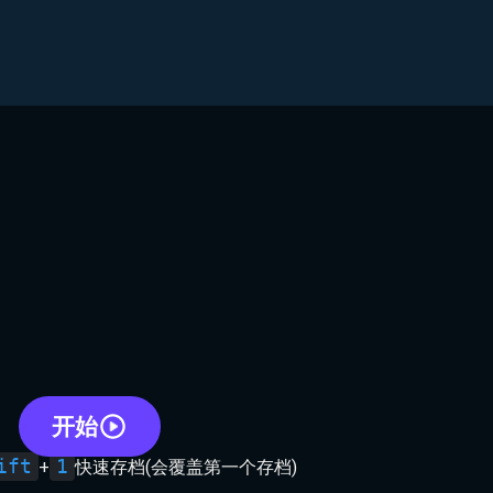
开始
ift
1
+
快速存档(会覆盖第一个存档)