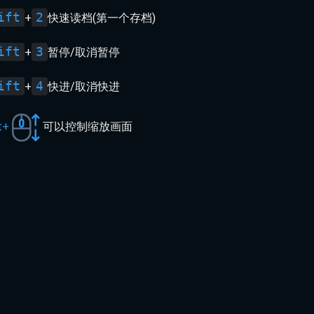
ift
2
+
快速读档(第一个存档)
ift
3
+
暂停/取消暂停
ift
4
+
快进/取消快进
t+
可以控制缩放画面