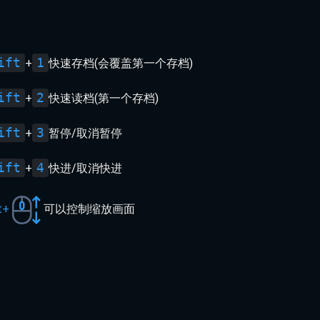
ift
1
+
快速存档(会覆盖第一个存档)
ift
2
+
快速读档(第一个存档)
ift
3
+
暂停/取消暂停
ift
4
+
快进/取消快进
t+
可以控制缩放画面