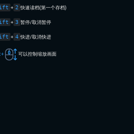
ift
2
+
快速读档(第一个存档)
ift
3
+
暂停/取消暂停
ift
4
+
快进/取消快进
t+
可以控制缩放画面