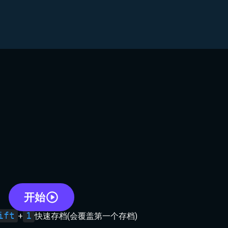
开始
ift
1
+
快速存档(会覆盖第一个存档)