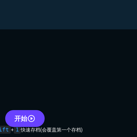
开始
ift
1
+
快速存档(会覆盖第一个存档)