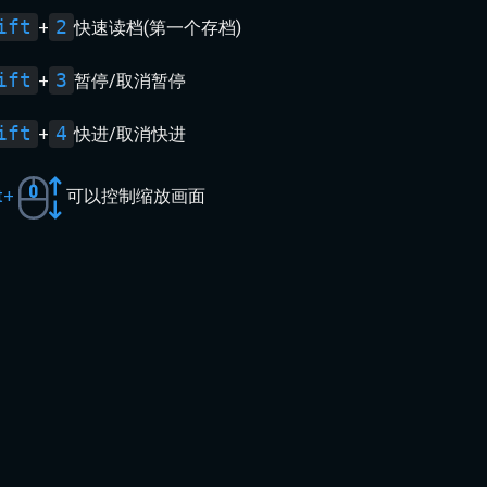
ift
2
+
快速读档(第一个存档)
ift
3
+
暂停/取消暂停
ift
4
+
快进/取消快进
t+
可以控制缩放画面