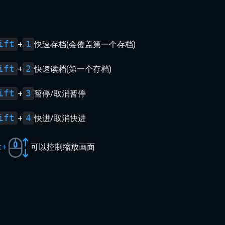
ift
1
+
快速存档(会覆盖第一个存档)
ift
2
+
快速读档(第一个存档)
ift
3
+
暂停/取消暂停
ift
4
+
快进/取消快进
t+
可以控制缩放画面