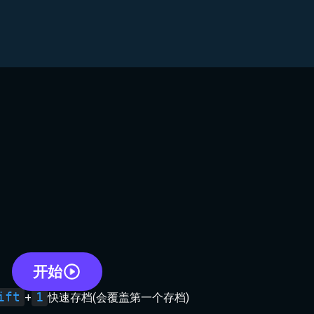
开始
ift
1
+
快速存档(会覆盖第一个存档)