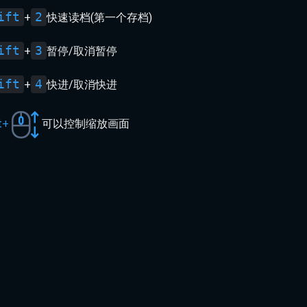
ift
2
+
快速读档(第一个存档)
ift
3
+
暂停/取消暂停
ift
4
+
快进/取消快进
t+
可以控制缩放画面