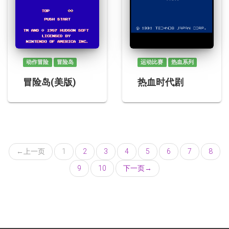
动作冒险
冒险岛
运动比赛
热血系列
冒险岛(美版)
热血时代剧
←
上一页
1
2
3
4
5
6
7
8
9
10
下一页
→