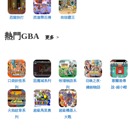
恐龍快打
西遊釋厄傳
街頭霸王
熱門GBA
更多 >
口袋妖怪系
惡魔城系列
牧場物語系
召喚之夜-
塞爾達傳
列
列
鑄劍物語
說-縮小帽
火焰紋章系
超級馬里奧
超級機器人
列
大戰