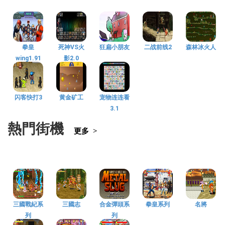
拳皇
死神VS火
狂扁小朋友
二战前线2
森林冰火人
wing1.91
影2.0
闪客快打3
黄金矿工
宠物连连看
3.1
熱門街機
更多 >
三國戰紀系
三國志
合金彈頭系
拳皇系列
名將
列
列