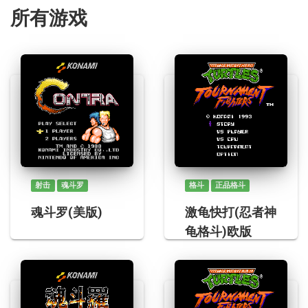
所有游戏
射击
魂斗罗
格斗
正品格斗
魂斗罗(美版)
激龟快打(忍者神
龟格斗)欧版