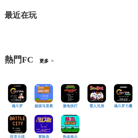
最近在玩
熱門FC
更多 >
魂斗罗
超级马里奥
激龟快打
雪人兄弟
魂斗罗力量
坦克大战
冒险岛
热血格斗