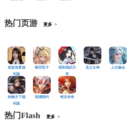
热门页游
更多 >
谁是首富福
晴空双子
我和我的天
龙之女神
上古修仙
利版
宫
剑御天下福
深渊契约
维京传奇
利版
热门Flash
更多 >