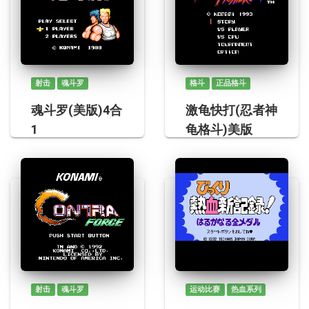
射击
魂斗罗
格斗
正品格斗
魂斗罗(美版)4合
激龟快打(忍者神
1
龟格斗)美版
射击
魂斗罗
运动比赛
热血系列