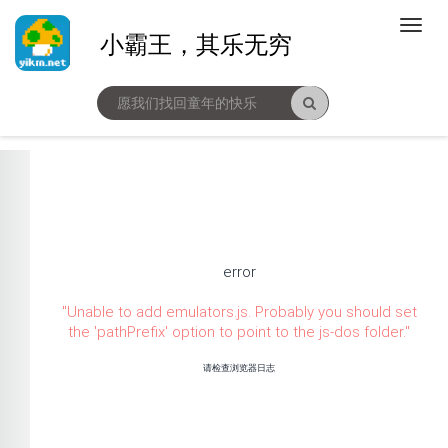
小霸王，其乐无穷
error
"
Unable to add emulators.js. Probably you should set
the 'pathPrefix' option to point to the js-dos folder.
"
请检查浏览器日志