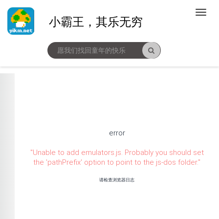
小霸王，其乐无穷
error
"
Unable to add emulators.js. Probably you should set
the 'pathPrefix' option to point to the js-dos folder.
"
请检查浏览器日志