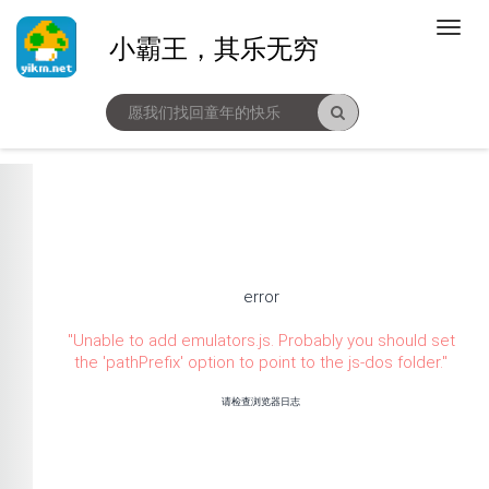
小霸王，其乐无穷
error
"
Unable to add emulators.js. Probably you should set
the 'pathPrefix' option to point to the js-dos folder.
"
请检查浏览器日志