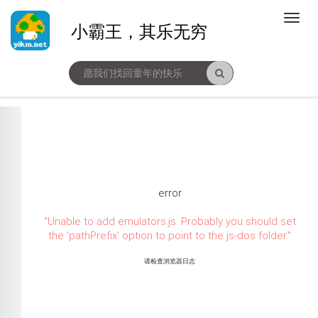
小霸王，其乐无穷
error
"
Unable to add emulators.js. Probably you should set
the 'pathPrefix' option to point to the js-dos folder.
"
请检查浏览器日志