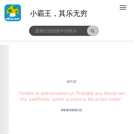
小霸王，其乐无穷
error
"
Unable to add emulators.js. Probably you should set
the 'pathPrefix' option to point to the js-dos folder.
"
请检查浏览器日志