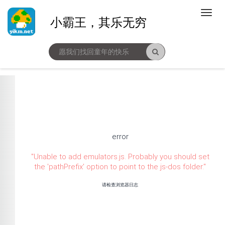
小霸王，其乐无穷
error
"
Unable to add emulators.js. Probably you should set
the 'pathPrefix' option to point to the js-dos folder.
"
请检查浏览器日志