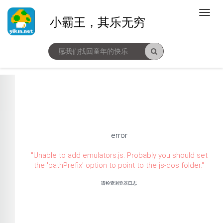
小霸王，其乐无穷
error
"
Unable to add emulators.js. Probably you should set
the 'pathPrefix' option to point to the js-dos folder.
"
请检查浏览器日志