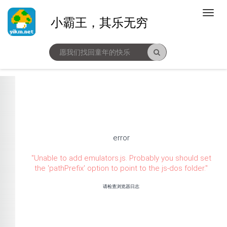
小霸王，其乐无穷
error
"
Unable to add emulators.js. Probably you should set
the 'pathPrefix' option to point to the js-dos folder.
"
请检查浏览器日志