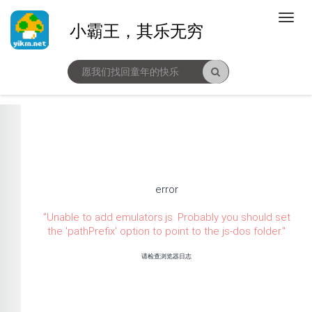
小霸王，其乐无穷
error
"
Unable to add emulators.js. Probably you should set
the 'pathPrefix' option to point to the js-dos folder.
"
请检查浏览器日志