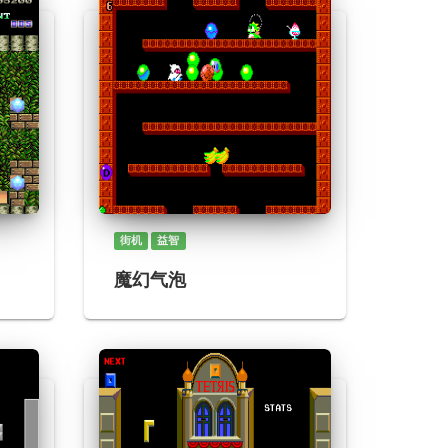
街机
益智
魔幻气泡