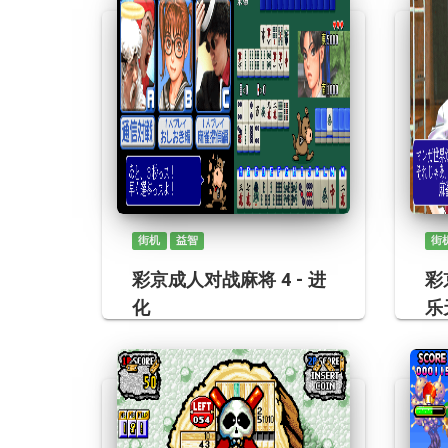
街机
益智
街
彩京成人对战麻将 4 - 进
彩
化
乐