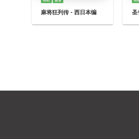
街机
益智
街
麻将狂列传 - 西日本编
圣