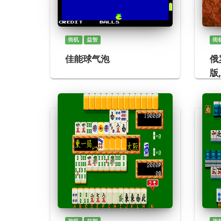
街机
益智
街
佳能球气泡
俄
版,