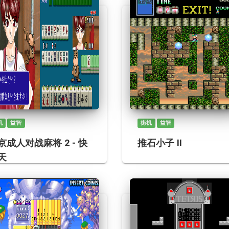
机
益智
街机
益智
京成人对战麻将 2 - 快
推石小子 II
天