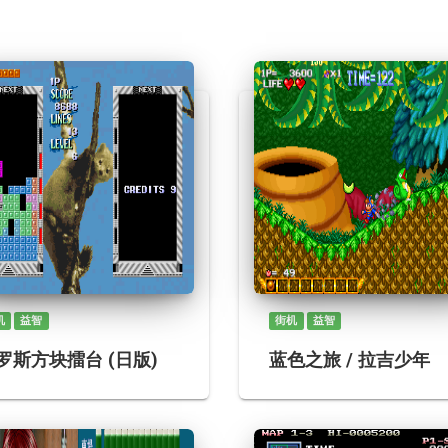
机
益智
街机
益智
罗斯方块擂台 (日版)
蓝色之旅 / 拉吉少年