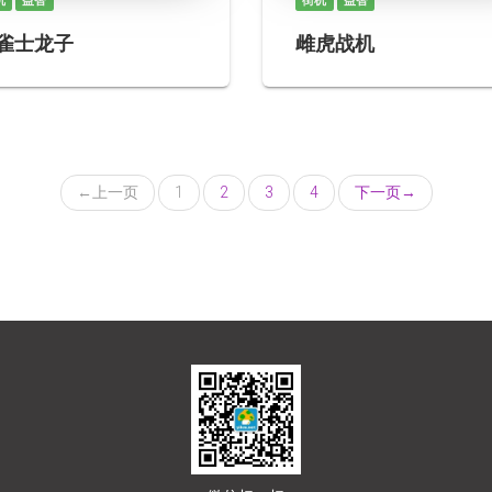
机
益智
街机
益智
雀士龙子
雌虎战机
←
上一页
1
2
3
4
下一页
→