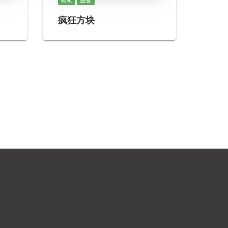
街机
益智
疯狂方块