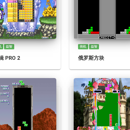
机
益智
街机
益智
 PRO 2
俄罗斯方块