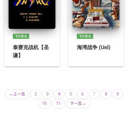
飞行射击
飞行射击
泰赛克战机【圣
海湾战争 (Unl)
谦】
←
上一页
2
3
4
5
6
7
8
9
10
11
下一页
→