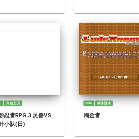
S
角色扮演
NDS
动作游戏
影忍者RPG 3 灵兽VS
淘金者
叶小队(日)