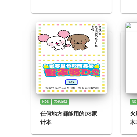
NDS
其他游戏
ND
任何地方都能用的DS家
火
计本
木