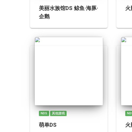
美丽水族馆DS 鲸鱼·海豚·
火
企鹅
NDS
其他游戏
ND
萌单DS
火