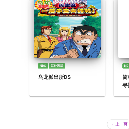
NDS
其他游戏
ND
乌龙派出所DS
简
寻
←
上一页