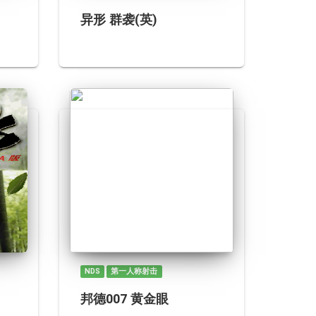
异形 群袭(英)
NDS
第一人称射击
邦德007 黄金眼