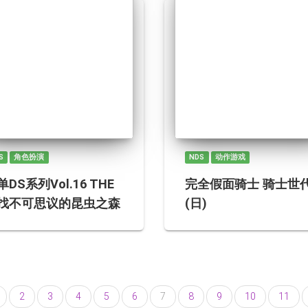
S
角色扮演
NDS
动作游戏
单DS系列Vol.16 THE
完全假面骑士 骑士世
找不可思议的昆虫之森
(日)
2
3
4
5
6
7
8
9
10
11