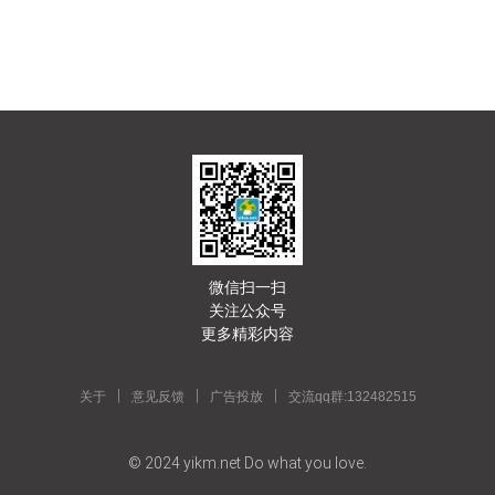
微信扫一扫
关注公众号
更多精彩内容
|
|
|
关于
意见反馈
广告投放
交流qq群:132482515
© 2024 yikm.net Do what you love.