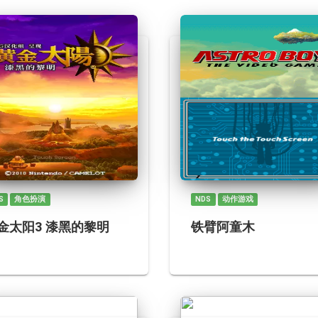
S
角色扮演
NDS
动作游戏
金太阳3 漆黑的黎明
铁臂阿童木