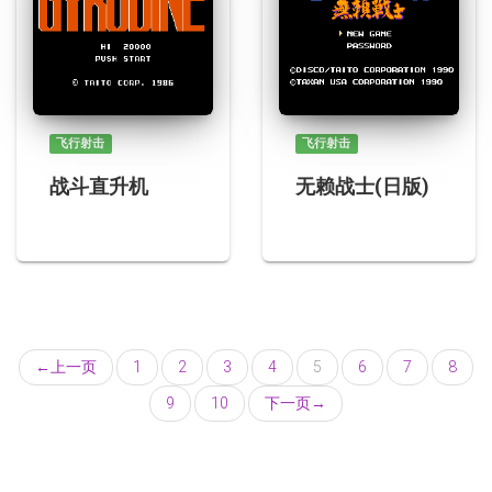
飞行射击
飞行射击
战斗直升机
无赖战士(日版)
←
上一页
1
2
3
4
5
6
7
8
9
10
下一页
→