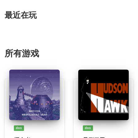
最近在玩
所有游戏
dos
dos