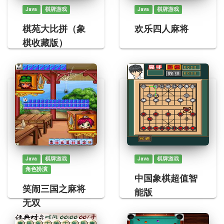
Java
棋牌游戏
Java
棋牌游戏
棋苑大比拼（象
欢乐四人麻将
棋收藏版）
Java
棋牌游戏
Java
棋牌游戏
角色扮演
中国象棋超值智
笑闹三国之麻将
能版
无双