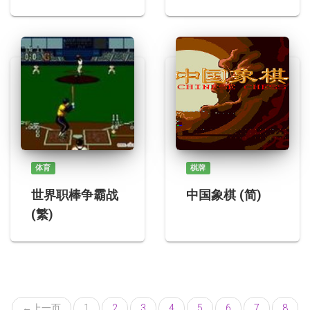
体育
棋牌
世界职棒争霸战
中国象棋 (简)
(繁)
←
上一页
1
2
3
4
5
6
7
8