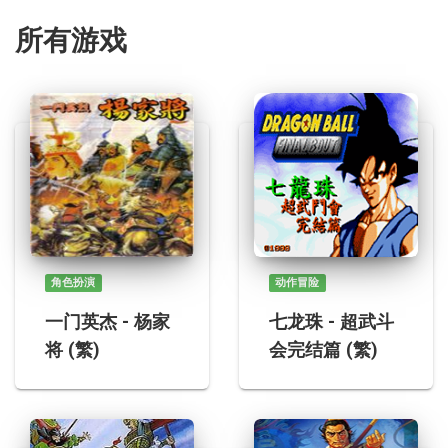
所有游戏
角色扮演
动作冒险
一门英杰 - 杨家
七龙珠 - 超武斗
将 (繁)
会完结篇 (繁)